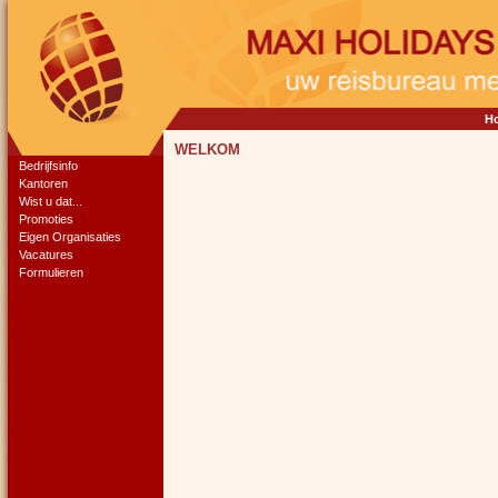
H
WELKOM
Bedrijfsinfo
Kantoren
Wist u dat...
Promoties
Eigen Organisaties
Vacatures
Formulieren