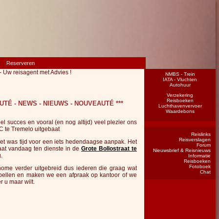
Reserveren
- Uw reisagent met Advies !
NMBS - Trein
IATA - Vluchten
Autohuur
Verzekering
Reisboeken
UTÉ - NEWS - NIEUWS - NOUVEAUTÉ ***
Luchthavenvervoer
Waardebons
 succes en vooral (en nog altijd) veel plezier ons
C te Tremelo uitgebaat
Reislinks
Reisverslagen
het was tijd voor een iets hedendaagse aanpak. Het
Forum
at vandaag ten dienste in de
Grote Bollostraat te
Nieuwsbrief & Reisnieuws
.
Informatie
Reisboeken
Fotoboek
me verder uitgebreid dus iederen die graag wat
Chat
bellen en maken we een afpraak op kantoor of we
 u maar wilt.