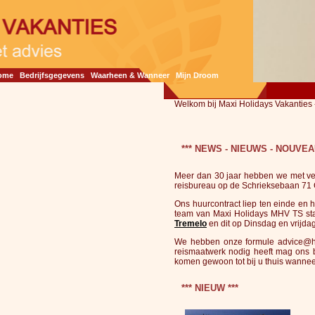
ome
Bedrijfsgegevens
Waarheen & Wanneer
Mijn Droom
Welkom bij Maxi Holidays Vakanties 
*** NEWS - NIEUWS - NOUVEA
Meer dan 30 jaar hebben we met veel
reisbureau op de Schrieksebaan 71 
Ons huurcontract liep ten einde en 
team van Maxi Holidays MHV TS sta
Tremelo
en dit op Dinsdag en vrijdag
We hebben onze formule advice@ho
reismaatwerk nodig heeft mag ons 
komen gewoon tot bij u thuis wanneer
*** NIEUW ***