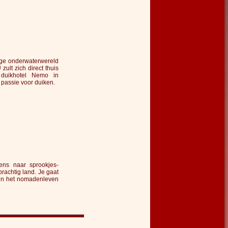
ige onderwaterwereld
ult zich direct thuis
d duikhotel Nemo in
passie voor duiken.
ens naar sprookjes-
prachtig land. Je gaat
 en het nomadenleven